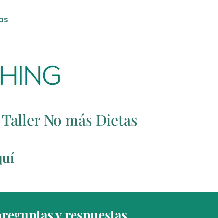
tas
 Taller No más Dietas
quí
preguntas y respuestas