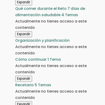
Expandir
Salud
Qué comer durante el Reto 7 días de
intestinal
alimentación saludable
4 Temas
y
Actualmente no tienes acceso a este
Microbiota
contenido
Expandir
Qué
Organización y planificación
comer
Actualmente no tienes acceso a este
durante
contenido
el
Reto
Cómo continuar
1 Tema
7
Actualmente no tienes acceso a este
días
de
contenido
alimentación
Expandir
saludable
Cómo
Recetario
5 Temas
continuar
Actualmente no tienes acceso a este
contenido
Expandir