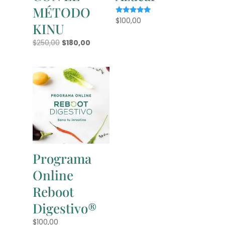
MÉTODO
$
100,00
Valorado
KINU
con
5.00
de 5
El
El
$
250,00
$
180,00
precio
precio
original
actual
era:
es:
$250,00.
$180,00.
Programa
Online
Reboot
Digestivo®
$
100,00