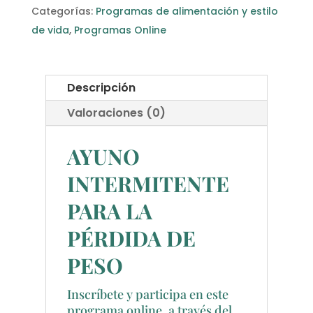
-
Categorías:
Programas de alimentación y estilo
Ayuno
de vida
,
Programas Online
Intermitente
para
la
Descripción
pérdida
Valoraciones (0)
de
peso
AYUNO
cantidad
INTERMITENTE
PARA LA
PÉRDIDA DE
PESO
Inscríbete y participa en este
programa online, a través del