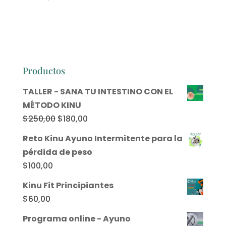
Productos
TALLER - SANA TU INTESTINO CON EL
MÉTODO KINU
El
El
$
250,00
$
180,00
precio
precio
Reto Kinu Ayuno Intermitente para la
original
actual
pérdida de peso
era:
es:
$
100,00
$250,00.
$180,00.
Kinu Fit Principiantes
$
60,00
Programa online - Ayuno