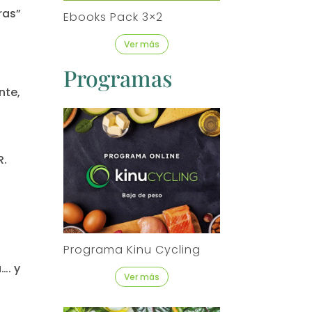
ras”
Ebooks Pack 3×2
Ver más
Programas
nte,
R.
Programa Kinu Cycling
…. y
Ver más